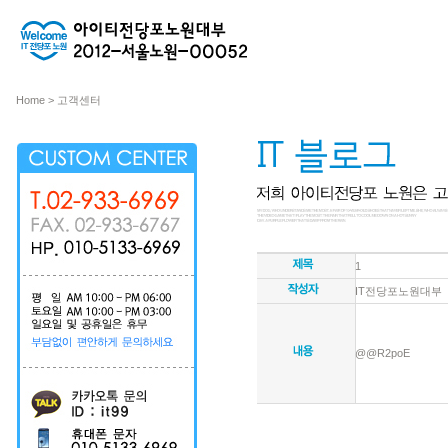
Home > 고객센터
1
IT전당포노원대부
@@R2poE